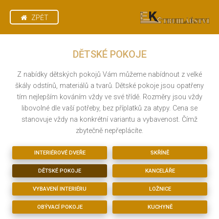
ZPĚT
DĚTSKÉ POKOJE
Z nabídky dětských pokojů Vám můžeme nabídnout z velké
škály odstínů, materiálů a tvarů.
Dětské pokoje jsou opatřeny
tím nejlepším kováním vždy ve své třídě. Rozměry jsou vždy
libovolné dle vaší potřeby, bez příplatků za atypy. Cena se
stanovuje vždy na konkrétní variantu a vybavenost. Čímž
zbytečně nepřeplácíte.
INTERIÉROVÉ DVEŘE
SKŘÍNĚ
DĚTSKÉ POKOJE
KANCELÁŘE
VYBAVENÍ INTERIÉRU
LOŽNICE
OBÝVACÍ POKOJE
KUCHYNĚ